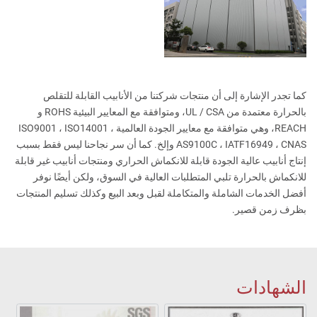
كما تجدر الإشارة إلى أن منتجات شركتنا من الأنابيب القابلة للتقلص
بالحرارة معتمدة من UL / CSA، ومتوافقة مع المعايير البيئية ROHS و
REACH، وهي متوافقة مع معايير الجودة العالمية ISO9001 ، ISO14001 ،
AS9100C ، IATF16949 ، CNAS وإلخ. كما أن سر نجاحنا ليس فقط بسبب
إنتاج أنابيب عالية الجودة قابلة للانكماش الحراري ومنتجات أنابيب غير قابلة
للانكماش بالحرارة تلبي المتطلبات العالية في السوق، ولكن أيضًا نوفر
أفضل الخدمات الشاملة والمتكاملة لقبل وبعد البيع وكذلك تسليم المنتجات
بظرف زمن قصير.
الشهادات