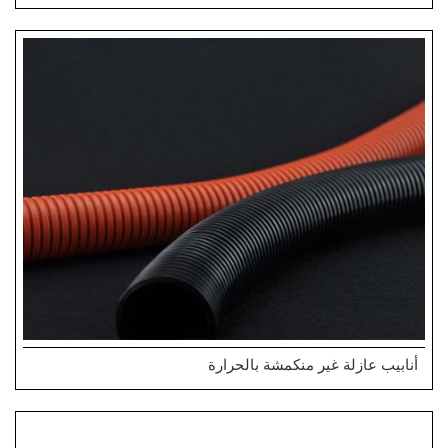
أنابيب عازلة غير منكمشة بالحرارة