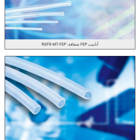
أنابيب FEP شفافة، RSFR-MT-FEP