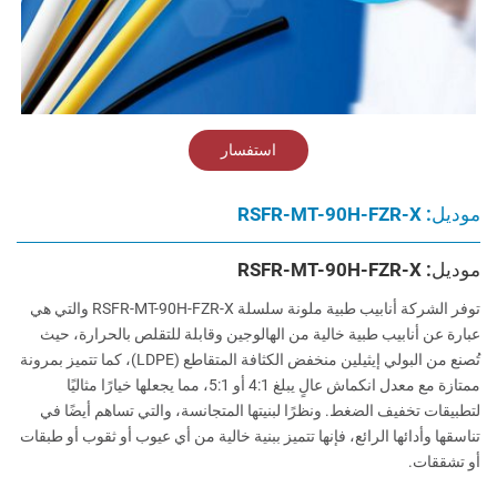
استفسار
موديل: RSFR-MT-90H-FZR-X
موديل: RSFR-MT-90H-FZR-X
توفر الشركة أنابيب طبية ملونة سلسلة RSFR-MT-90H-FZR-X والتي هي
عبارة عن أنابيب طبية خالية من الهالوجين وقابلة للتقلص بالحرارة، حيث
تُصنع من البولي إيثيلين منخفض الكثافة المتقاطع (LDPE)، كما تتميز بمرونة
ممتازة مع معدل انكماش عالٍ يبلغ 4:1 أو 5:1، مما يجعلها خيارًا مثاليًا
لتطبيقات تخفيف الضغط. ونظرًا لبنيتها المتجانسة، والتي تساهم أيضًا في
تناسقها وأدائها الرائع، فإنها تتميز ببنية خالية من أي عيوب أو ثقوب أو طبقات
أو تشققات.