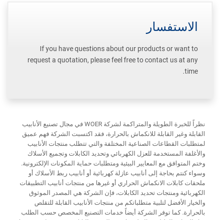
الاستفسار
If you have questions about our products or want to
request a quotation, please feel free to contact us at any
time.
نظراً للخبرة الطويلة والمتراكمة لشركة WOER في مجال تصنيع الأنابيب
القابلة وغير القابلة للانكماش بالحرارة، فقد اكتسبت الشركة فهم عميق
لمتطلبات القطاعات الصناعية المختلفة والتي تتطلب منتجات الأنابيب
والأغلفة المستخدمة للعزل الكهربائي وتحديد الكابلات وتجميع الأسلاك
وختم المتوافق مع المعايير البيئية ومتطلبات حماية المكونات الإلكترونية.
وسواء كنتم بحاجة إلى أنابيب عازلة كهربائية أو أنابيب ربط الأسلاك أو
ملحقات كابلات الانكماش الحراري أو غيرها من منتجات أنابيب التطبيقات
الكهربائية ومنتجات تحديد الكابلات، فإن الشركة هي المصدر الموثوق
والخيار الأفضل لتلبية متطلباتكم من منتجات الأنابيب القابلة للتقلص
بالحرارة. كما توفر الشركة أيضاً خدمات التصنيع المخصص حسب الطلب