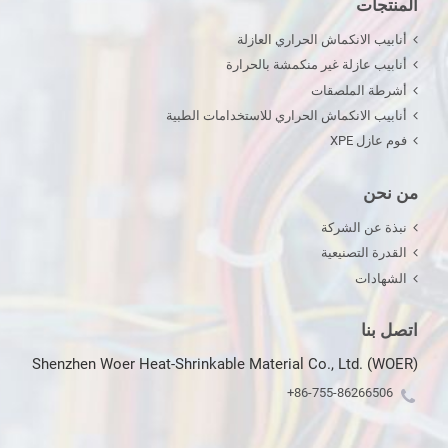
المنتجات
أنابيب الانكماش الحراري العازلة
أنابيب عازلة غير منكمشة بالحرارة
أشرطة الملصقات
أنابيب الانكماش الحراري للاستخدامات الطبية
فوم عازل XPE
من نحن
نبذة عن الشركة
القدرة التصنيعية
الشهادات
اتصل بنا
Shenzhen Woer Heat-Shrinkable Material Co., Ltd. (WOER)
+86-755-86266506