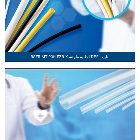
أنابيب LDPE طبية ملونة، RSFR-MT-90H-FZR-X