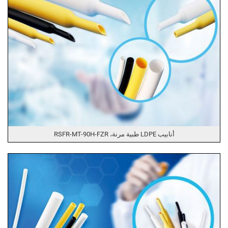
أنابيب LDPE طبية مرنة، RSFR-MT-90H-FZR