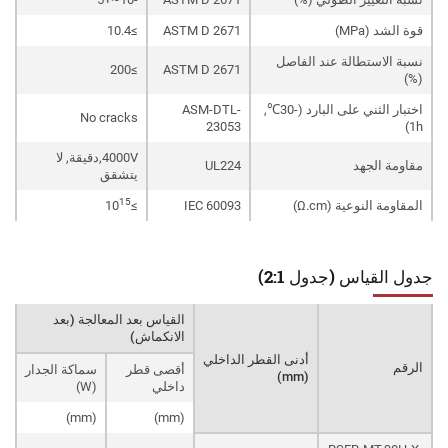
قوة الشد (MPa)
ASTM D 2671
≥10.4
نسبة الاستطالة عند الفاصل
≥200
ASTM D 2671
(%)
اختبار الثني على البارد (-30℃,
ASM-DTL-
No cracks
23053
1h)
4000V,دقيقة, لا
مقاومة الجهد
UL224
يتشقق
15
المقاومة النوعية (Ω.cm)
IEC 60093
≥10
جدول القياس (جدول 2:1)
القياس بعد المعالجة (بعد
الانكماش)
أدنى القطر الداخلي
الرقم
أقصى قطر
سماكة الجدار
(mm)
داخلي
(W)
(mm)
(mm)