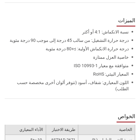
الميزات
نسبة الانكماش: 4:1 أو أكثر
درجة حرارة التشغيل: من سالب 45 درجة إلى موجب 90 درجة مئوية
درجة حرارة الانكماش الأولية: ≥+80 درجة مئوية
خاصية العزل ممتازة
متوافقة مع معيار ISO 10993-1
المعيار البيئي: RoHS
اللون المعياري: شفاف، أسود (تتوفر ألوان أخرى مخصصة حسب
الطلب)
الخواص
الخاصية
طريقة الاختبار
الأداء المعياري
نسبة التغيير الطولي (%)
ASTM D 2671
-10~+5