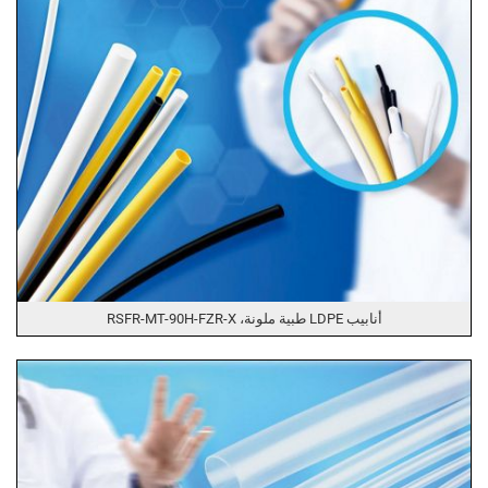
أنابيب LDPE طبية ملونة، RSFR-MT-90H-FZR-X