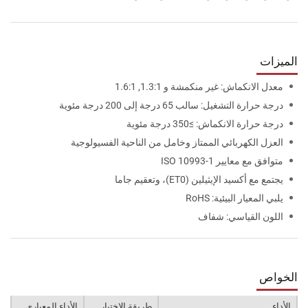
الميزات
معدل الانكماش: غير منكمشة و 1.3:1, 1.6:1
درجة حرارة التشغيل: سالب 65 درجة إلى 200 درجة مئوية
درجة حرارة الانكماش: ≥350 درجة مئوية
العزل الكهربائي الممتاز وخامل من الناحية الفسيولوجية
متوافق مع معايير ISO 10993-1
يجتمع مع أكسيد الإيثيلين (ET0)، وتعقيم جاما
يلبي المعيار البيئية: RoHS
اللون القياسي: شفاف
الخواص
الأداء
طريقة الاختبار
الأداء المعياري