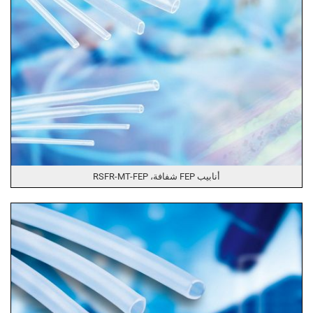
أنابيب FEP شفافة، RSFR-MT-FEP