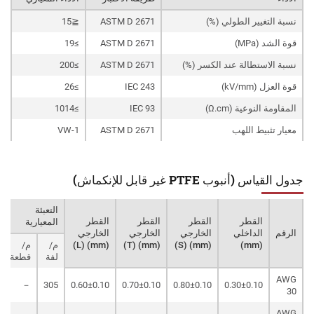
نسبة التغيير الطولي (%)
ASTM D 2671
≦15
قوة الشد (MPa)
ASTM D 2671
≥19
نسبة الاستطالة عند الكسر (%)
ASTM D 2671
≥200
قوة العزل (kV/mm)
IEC 243
≥26
المقاومة النوعية (Ω.cm)
IEC 93
≥1014
معيار تثبيط اللهب
ASTM D 2671
VW-1
جدول القياس (أنبوب PTFE غير قابل للإنكماش)
التعبئة
القطر
القطر
القطر
القطر
المعيارية
الرقم
الداخلي
الخارجي
الخارجي
الخارجي
(mm)
(mm) (S)
(mm) (T)
(mm) (L)
م/
م/
لفة
قطعة
AWG
－
305
0.60±0.10
0.70±0.10
0.80±0.10
0.30±0.10
30
AWG