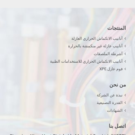
المنتجات
أنابيب الانكماش الحراري العازلة
أنابيب عازلة غير منكمشة بالحرارة
أشرطة الملصقات
أنابيب الانكماش الحراري للاستخدامات الطبية
فوم عازل XPE
من نحن
نبذة عن الشركة
القدرة التصنيعية
الشهادات
اتصل بنا