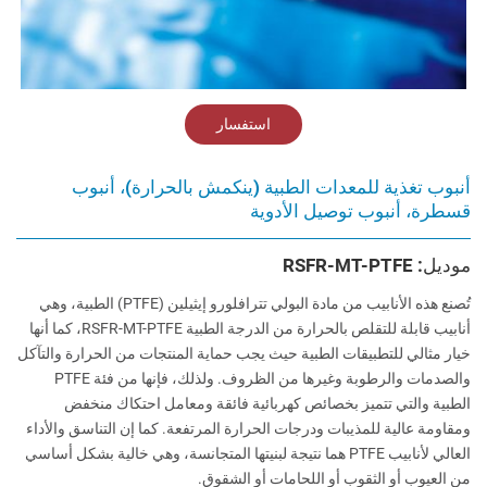
استفسار
أنبوب تغذية للمعدات الطبية (ينكمش بالحرارة)، أنبوب
قسطرة، أنبوب توصيل الأدوية
موديل: RSFR-MT-PTFE
تُصنع هذه الأنابيب من مادة البولي تترافلورو إيثيلين (PTFE) الطبية، وهي
أنابيب قابلة للتقلص بالحرارة من الدرجة الطبية RSFR-MT-PTFE، كما أنها
خيار مثالي للتطبيقات الطبية حيث يجب حماية المنتجات من الحرارة والتآكل
والصدمات والرطوبة وغيرها من الظروف. ولذلك، فإنها من فئة PTFE
الطبية والتي تتميز بخصائص كهربائية فائقة ومعامل احتكاك منخفض
ومقاومة عالية للمذيبات ودرجات الحرارة المرتفعة. كما إن التناسق والأداء
العالي لأنابيب PTFE هما نتيجة لبنيتها المتجانسة، وهي خالية بشكل أساسي
من العيوب أو الثقوب أو اللحامات أو الشقوق.