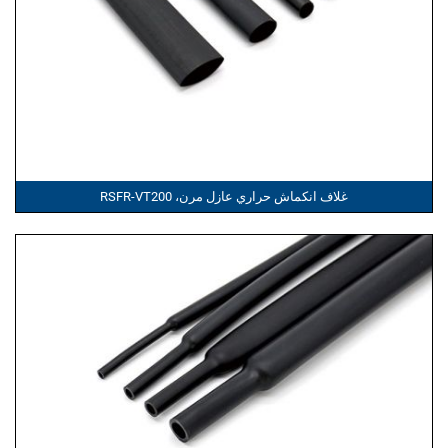
غلاف انكماش حراري عازل مرن، RSFR-VT200