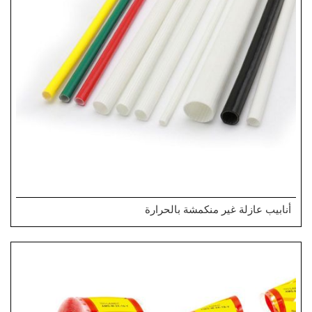
أنابيب عازلة غير منكمشة بالحرارة