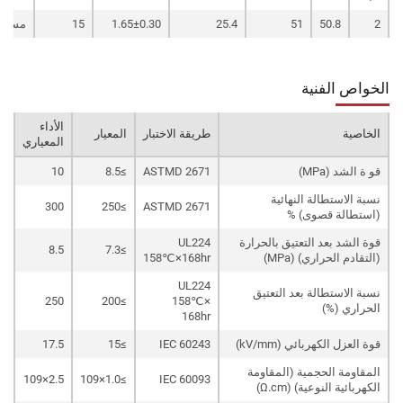
2
50.8
51
25.4
1.65±0.30
15
مسطح
الخواص الفنية
الأداء
الخاصية
طريقة الاختبار
المعيار
المعياري
قو ة الشد (MPa)
ASTMD 2671
≥8.5
10
نسبة الاستطالة النهائية
300
≥250
ASTMD 2671
(استطالة قصوى) %
قوة الشد بعد التعتيق بالحرارة
UL224
8.5
≥7.3
(التقادم الحراري) (MPa)
158℃×168hr
UL224
نسبة الاستطالة بعد التعتيق
250
≥200
158℃×
الحراري (%)
168hr
قوة العزل الكهربائي (kV/mm)
IEC 60243
≥15
17.5
المقاومة الحجمية (المقاومة
2.5×109
≥1.0×109
IEC 60093
الكهربائية النوعية) (Ω.cm)