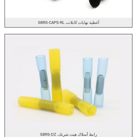
أغطية نهايات كابلات، SBRS-CAPS-RL
رابط أسلاك هيت شرنك، SBRS-DZ