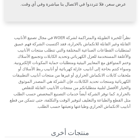
عرض سعر، فلا تترددوا في الاتصال بنا مباشرة وفي أي وقت.
نظراً للخبرة الطويلة والمتراكمة لشركة WOER في مجال تصنيع الأنابيب
القابلة وغير القابلة للانكماش بالحرارة، فقد اكتسبت الشركة فهم عميق
لمتطلبات القطاعات الصناعية المختلفة والتي تتطلب منتجات الأنابيب
والأغلفة المستخدمة للعزل الكهربائي وتحديد الكابلات وتجميع الأسلاك
وختم المتوافق مع المعايير البيئية ومتطلبات حماية المكونات الإلكترونية.
وسواء كنتم بحاجة إلى أنابيب عازلة كهربائية أو أنابيب ربط الأسلاك أو
ملحقات كابلات الانكماش الحراري أو غيرها من منتجات أنابيب التطبيقات
الكهربائية ومنتجات تحديد الكابلات، فإن الشركة هي المصدر الموثوق
والخيار الأفضل لتلبية متطلباتكم من منتجات الأنابيب القابلة للتقلص
بالحرارة. كما توفر الشركة أيضاً خدمات التصنيع المخصص حسب الطلب
مثل القطع والطباعة والتغليف لتوفير الوقت والتكلفة، حتى تتمكن من قطع
أنابيب الانكماش الحراري وطباعتها وتعبئتها حسب الطلب.
منتجات أخرى