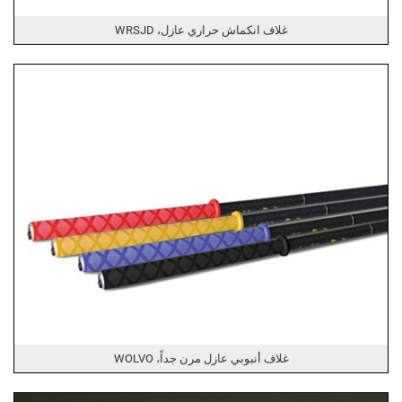
غلاف انكماش حراري عازل، WRSJD
غلاف أنبوبي عازل مرن جداً، WOLVO