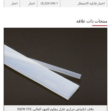
اختبار قابلية الاشتعال
UL224 VW-1
اجتاز
اجتاز
منتجات ذات علاقة
غلاف انكماش حراري عازل مقاوم للجهد العالي، RSFR-TFE