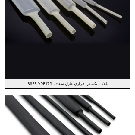
غلاف انكماش حراري عازل شفاف، RSFR-VDF175