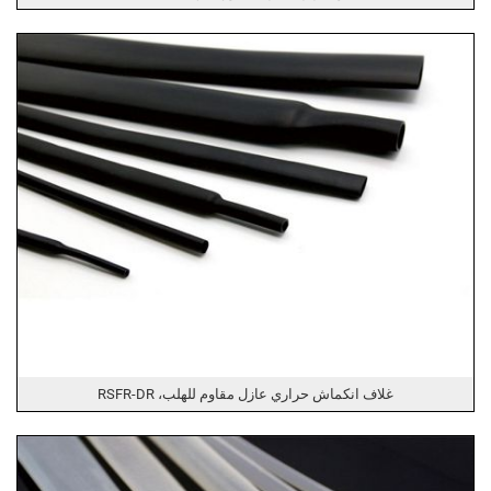
غلاف انكماش حراري عازل مقاوم للهلب، RSFR-DR