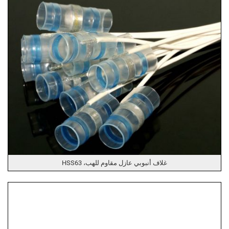
غلاف أنبوبي عازل مقاوم للهب، HSS63