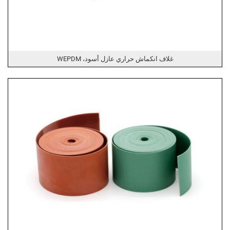
غلاف انكماش حراري عازل أسود، WEPDM