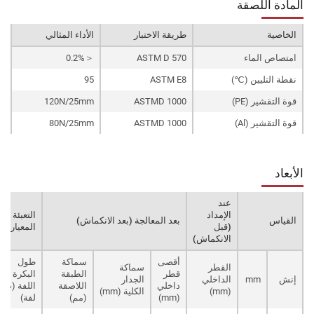
المادة اللصقة
الخاصية
طريقة الاختبار
الأداء المثالي
امتصاص الماء
ASTM D 570
＜0.2%
نقطة التليين (℃)
ASTM E8
95
قوة التقشير (PE)
ASTMD 1000
120N/25mm
قوة التقشير (Al)
ASTMD 1000
80N/25mm
الأبعاد
عند
الإمداد
التعبئة
القياس
بعد المعالجة (بعد الانكماش)
(قبل
المعيارية
الانكماش)
أقصى
سماكة
طول
القطر
سماكة
قطر
الطبقة
البكرة أو
إنش
mm
الداخلي
الجدار
داخلي
اللاصقة
اللفة (م/
(mm)
الكلية (mm)
(mm)
(مم)
لفة)