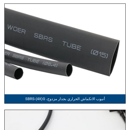
أنبوب الانكماش الحراري بجدار مزدوج، SBRS-(4X)G