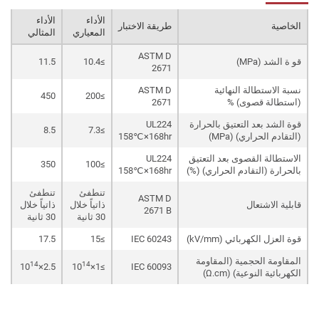
الأداء
الأداء
الخاصية
طريقة الاختبار
المعياري
المثالي
ASTM D
قو ة الشد (MPa)
≥10.4
11.5
2671
نسبة الاستطالة النهائية
ASTM D
450
≥200
(استطالة قصوى) %
2671
قوة الشد بعد التعتيق بالحرارة
UL224
8.5
≥7.3
(التقادم الحراري) (MPa)
158℃×168hr
الاستطالة القصوى بعد التعتيق
UL224
350
≥100
بالحرارة (التقادم الحراري) (%)
158℃×168hr
تنطفئ
تنطفئ
ASTM D
قابلية الاشتعال
ذاتياً خلال
ذاتياً خلال
2671 B
30 ثانية
30 ثانية
قوة العزل الكهربائي (kV/mm)
IEC 60243
≥15
17.5
المقاومة الحجمية (المقاومة
14
14
2.5×10
≥1×10
IEC 60093
الكهربائية النوعية) (Ω.cm)