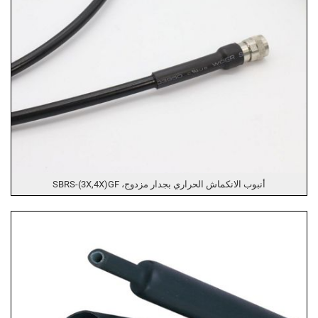
أنبوب الانكماش الحراري بجدار مزدوج، SBRS-(3X,4X)GF