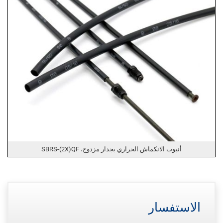
أنبوب الانكماش الحراري بجدار مزدوج، SBRS-(2X)QF
الاستفسار