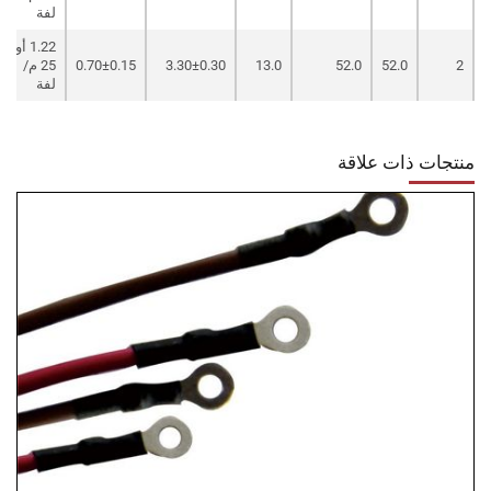
لفة
1.22 أو
2
52.0
52.0
13.0
3.30±0.30
0.70±0.15
25 م/
لفة
منتجات ذات علاقة