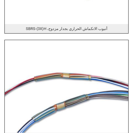
أنبوب الانكماش الحراري بجدار مزدوج، SBRS-(3X)H