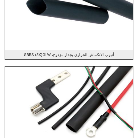
أنبوب الانكماش الحراري بجدار مزدوج، SBRS-(3X)GLW