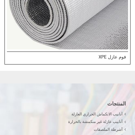
فوم عازل XPE
المنتجات
أنابيب الانكماش الحراري العازلة
أنابيب عازلة غير منكمشة بالحرارة
أشرطة الملصقات