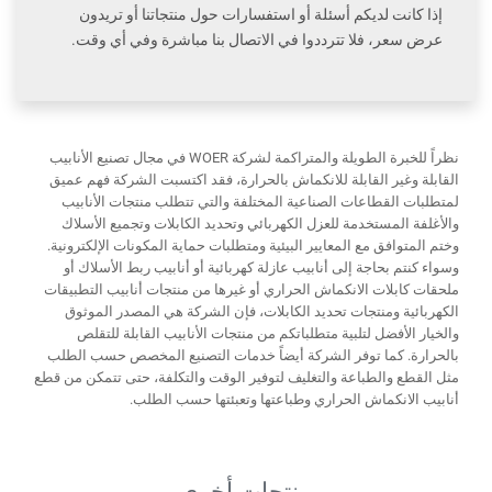
إذا كانت لديكم أسئلة أو استفسارات حول منتجاتنا أو تريدون
عرض سعر، فلا تترددوا في الاتصال بنا مباشرة وفي أي وقت.
نظراً للخبرة الطويلة والمتراكمة لشركة WOER في مجال تصنيع الأنابيب
القابلة وغير القابلة للانكماش بالحرارة، فقد اكتسبت الشركة فهم عميق
لمتطلبات القطاعات الصناعية المختلفة والتي تتطلب منتجات الأنابيب
والأغلفة المستخدمة للعزل الكهربائي وتحديد الكابلات وتجميع الأسلاك
وختم المتوافق مع المعايير البيئية ومتطلبات حماية المكونات الإلكترونية.
وسواء كنتم بحاجة إلى أنابيب عازلة كهربائية أو أنابيب ربط الأسلاك أو
ملحقات كابلات الانكماش الحراري أو غيرها من منتجات أنابيب التطبيقات
الكهربائية ومنتجات تحديد الكابلات، فإن الشركة هي المصدر الموثوق
والخيار الأفضل لتلبية متطلباتكم من منتجات الأنابيب القابلة للتقلص
بالحرارة. كما توفر الشركة أيضاً خدمات التصنيع المخصص حسب الطلب
مثل القطع والطباعة والتغليف لتوفير الوقت والتكلفة، حتى تتمكن من قطع
أنابيب الانكماش الحراري وطباعتها وتعبئتها حسب الطلب.
منتجات أخرى