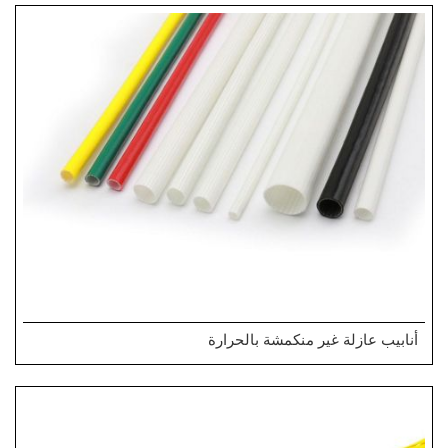
أنابيب عازلة غير منكمشة بالحرارة