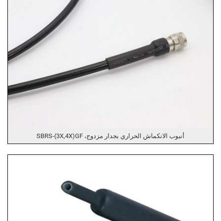
أنبوب الانكماش الحراري بجدار مزدوج، SBRS-(3X,4X)GF