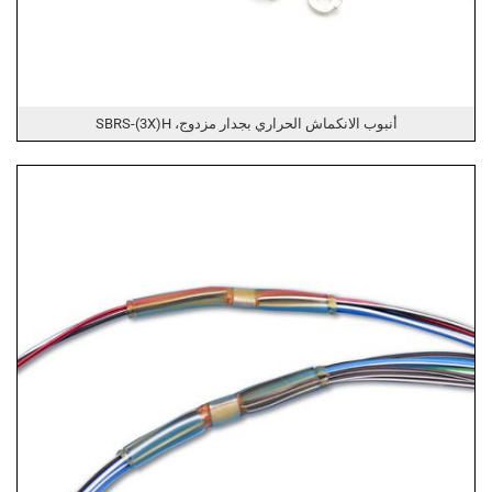
أنبوب الانكماش الحراري بجدار مزدوج، SBRS-(3X)H