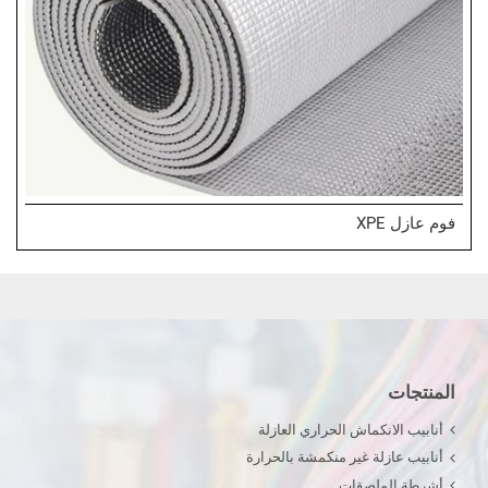
فوم عازل XPE
المنتجات
أنابيب الانكماش الحراري العازلة
أنابيب عازلة غير منكمشة بالحرارة
أشرطة الملصقات