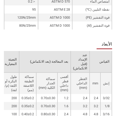
امتصاص الماء
ASTM D 570
＜0.2
نقطة التليين (℃)
ASTM E 28
95
قوة التقشير (PE)
ASTM D 1000
120N/25mm
قوة التقشير (Al)
ASTM D 1000
80N/25mm
الأبعاد
عند
الإمداد
التعبئة
القياس
بعد المعالجة (بعد الانكماش)
(قبل
المعيارية
الانكماش)
أقصى
سماكة
طول
القطر
سماكة
قطر
الطبقة
البكرة أو
إنش
mm
الداخلي
الجدار
داخلي
اللاصقة
اللفة (م/
(mm)
الكلية (mm)
(mm)
(مم)
لفة)
200
0.35±0.2
0.70±0.30
1.2
2.4
2.4
3/32
200
0.35±0.2
0.70±0.30
1.6
3.2
3.2
1/8
100
0.40±0.2
0.80±0.30
2.4
4.8
4.8
3/16