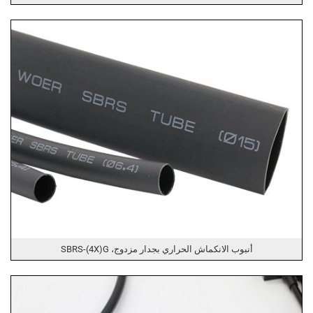
أنبوب الانكماش الحراري بجدار مزدوج، SBRS-(4X)G