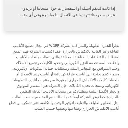
إذا كانت لديكم أسئلة أو استفسارات حول منتجاتنا أو تريدون
عرض سعر، فلا تترددوا في الاتصال بنا مباشرة وفي أي وقت.
نظراً للخبرة الطويلة والمتراكمة لشركة WOER في مجال تصنيع الأنابيب
القابلة وغير القابلة للانكماش بالحرارة، فقد اكتسبت الشركة فهم عميق
لمتطلبات القطاعات الصناعية المختلفة والتي تتطلب منتجات الأنابيب
والأغلفة المستخدمة للعزل الكهربائي وتحديد الكابلات وتجميع الأسلاك
وختم المتوافق مع المعايير البيئية ومتطلبات حماية المكونات الإلكترونية.
وسواء كنتم بحاجة إلى أنابيب عازلة كهربائية أو أنابيب ربط الأسلاك أو
ملحقات كابلات الانكماش الحراري أو غيرها من منتجات أنابيب التطبيقات
الكهربائية ومنتجات تحديد الكابلات، فإن الشركة هي المصدر الموثوق
والخيار الأفضل لتلبية متطلباتكم من منتجات الأنابيب القابلة للتقلص
بالحرارة. كما توفر الشركة أيضاً خدمات التصنيع المخصص حسب الطلب
مثل القطع والطباعة والتغليف لتوفير الوقت والتكلفة، حتى تتمكن من قطع
أنابيب الانكماش الحراري وطباعتها وتعبئتها حسب الطلب.