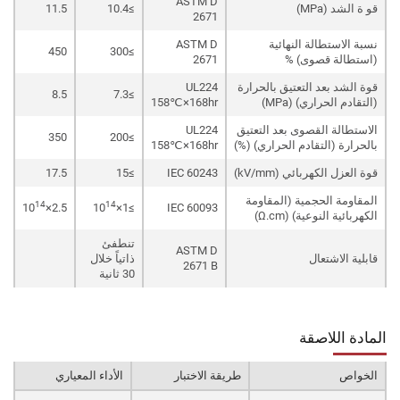
ASTM D
قو ة الشد (MPa)
≥10.4
11.5
2671
نسبة الاستطالة النهائية
ASTM D
450
≥300
(استطالة قصوى) %
2671
قوة الشد بعد التعتيق بالحرارة
UL224
8.5
≥7.3
(التقادم الحراري) (MPa)
158℃×168hr
الاستطالة القصوى بعد التعتيق
UL224
350
≥200
بالحرارة (التقادم الحراري) (%)
158℃×168hr
قوة العزل الكهربائي (kV/mm)
IEC 60243
≥15
17.5
المقاومة الحجمية (المقاومة
14
14
2.5×10
≥1×10
IEC 60093
الكهربائية النوعية) (Ω.cm)
تنطفئ
ASTM D
قابلية الاشتعال
ذاتياً خلال
2671 B
30 ثانية
المادة اللاصقة
الخواص
طريقة الاختبار
الأداء المعياري