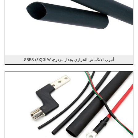
أنبوب الانكماش الحراري بجدار مزدوج، SBRS-(3X)GLW