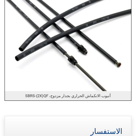
أنبوب الانكماش الحراري بجدار مزدوج، SBRS-(2X)QF
الاستفسار