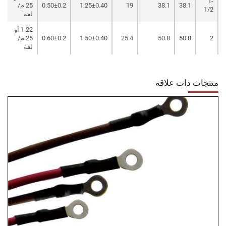
1-
38.1
38.1
19
1.25±0.40
0.50±0.2
25 م/
1/2
لفة
1.22 أو
2
50.8
50.8
25.4
1.50±0.40
0.60±0.2
25 م/
لفة
منتجات ذات علاقة