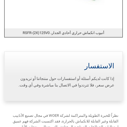
أنبوب انكماش حراري أحادي الجدار، RSFR-(2X)125V0
الاستفسار
إذا كانت لديكم أسئلة أو استفسارات حول منتجاتنا أو تريدون
عرض سعر، فلا تترددوا في الاتصال بنا مباشرة وفي أي وقت.
نظراً للخبرة الطويلة والمتراكمة لشركة WOER في مجال تصنيع الأنابيب
القابلة وغير القابلة للانكماش بالحرارة، فقد اكتسبت الشركة فهم عميق
لمتطلبات القطاعات الصناعية المختلفة والتي تتطلب منتجات الأنابيب