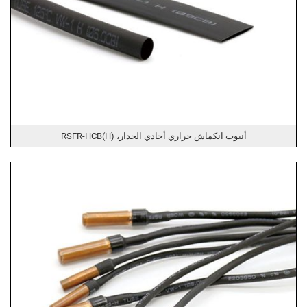
أنبوب انكماش حراري أحادي الجدار، RSFR-HCB(H)