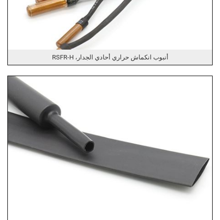
أنبوب انكماش حراري أحادي الجدار، RSFR-H