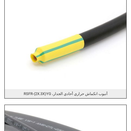
أنبوب انكماش حراري أحادي الجدار، RSFR-(2X.3X)YG