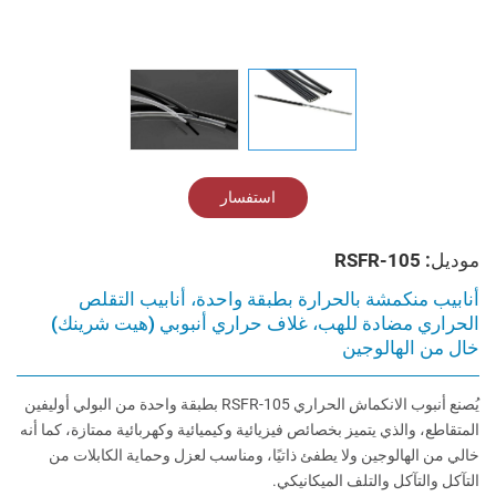
استفسار
موديل: RSFR-105
أنابيب منكمشة بالحرارة بطبقة واحدة، أنابيب التقلص
الحراري مضادة للهب، غلاف حراري أنبوبي (هيت شرينك)
خال من الهالوجين
يُصنع أنبوب الانكماش الحراري RSFR-105 بطبقة واحدة من البولي أوليفين
المتقاطع، والذي يتميز بخصائص فيزيائية وكيميائية وكهربائية ممتازة، كما أنه
خالي من الهالوجين ولا يطفئ ذاتيًا، ومناسب لعزل وحماية الكابلات من
التآكل والتآكل والتلف الميكانيكي.