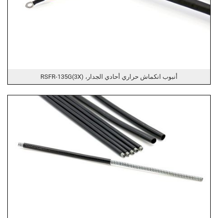
أنبوب انكماش حراري أحادي الجدار، RSFR-135G(3X)