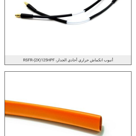
أنبوب انكماش حراري أحادي الجدار، RSFR-(2X)125HPF