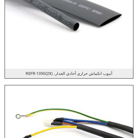
أنبوب انكماش حراري أحادي الجدار، RSFR-135G(2X)