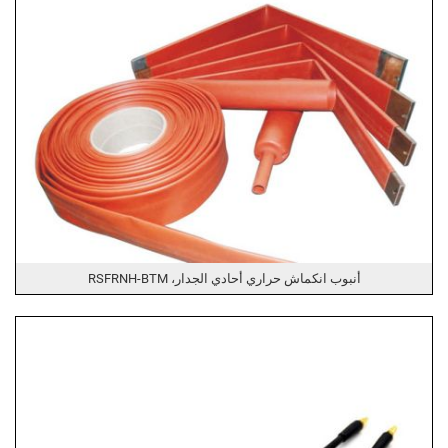
أنبوب انكماش حراري أحادي الجدار، RSFRNH-BTM