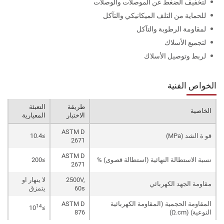
لتخفيف الضغط عن الموصلات والوصلات
للحماية من التلف الميكانيكي والتآكل
لمقاومة الرطوبة والتآكل
لتجميع الأسلاك
لربط وتوصيل الأسلاك
الخواص الفنية
طريقة
التعبئة
الخاصية
الاختبار
المعيارية
ASTM D
قو ة الشد (MPa)
≥10.4
2671
ASTM D
نسبة الاستطالة النهائية (استطالة قصوى) %
≥200
2671
2500V,
لا ينهار او
مقاومة الجهد الكهربائي
60s
يتمزق
المقاومة الحجمية (المقاومة الكهربائية
ASTM D
14
≥10
النوعية) (Ω.cm)
876