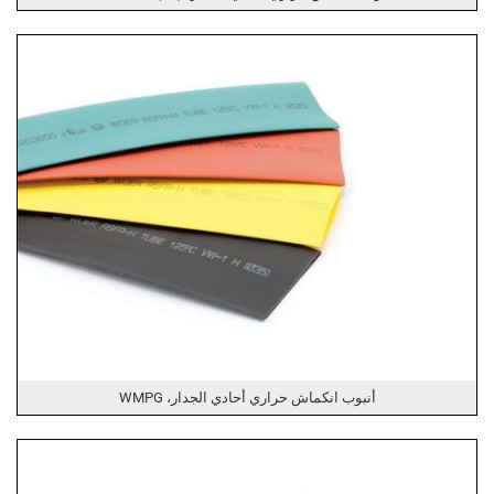
أنبوب انكماش حراري أحادي الجدار، WMPG