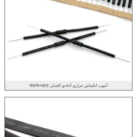
أنبوب انكماش حراري أحادي الجدار، RSFR-H(H)