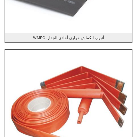
أنبوب انكماش حراري أحادي الجدار، WMPG