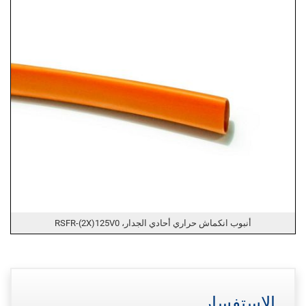
أنبوب انكماش حراري أحادي الجدار، RSFR-(2X)125V0
الاستفسار