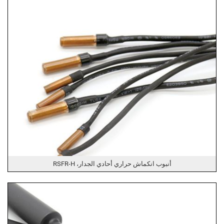
أنبوب انكماش حراري أحادي الجدار، RSFR-H