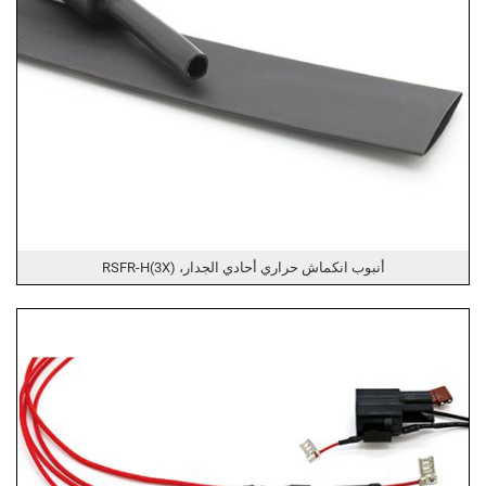
أنبوب انكماش حراري أحادي الجدار، RSFR-H(3X)