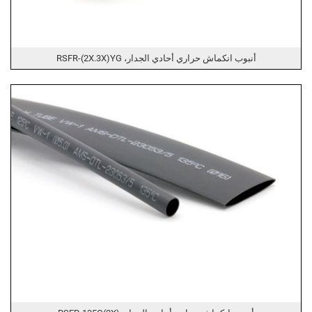
أنبوب انكماش حراري أحادي الجدار، RSFR-(2X.3X)YG