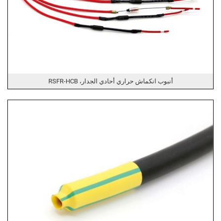
أنبوب انكماش حراري أحادي الجدار، RSFR-HCB