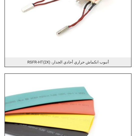
أنبوب انكماش حراري أحادي الجدار، RSFR-HT(2X)