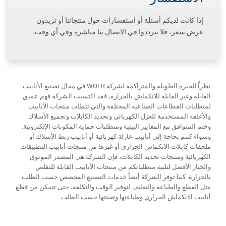
إذا كانت لديكم أسئلة أو استفسارات حول منتجاتنا أو تريدون
عرض سعر، فلا تترددوا في الاتصال بنا مباشرة وفي أي وقت.
نظراً للخبرة الطويلة والمتراكمة لشركة WOER في مجال تصنيع الأنابيب
القابلة وغير القابلة للانكماش بالحرارة، فقد اكتسبت الشركة فهم عميق
لمتطلبات القطاعات الصناعية المختلفة والتي تتطلب منتجات الأنابيب
والأغلفة المستخدمة للعزل الكهربائي وتحديد الكابلات وتجميع الأسلاك
وختم المتوافق مع المعايير البيئية ومتطلبات حماية المكونات الإلكترونية.
وسواء كنتم بحاجة إلى أنابيب عازلة كهربائية أو أنابيب ربط الأسلاك أو
ملحقات كابلات الانكماش الحراري أو غيرها من منتجات أنابيب التطبيقات
الكهربائية ومنتجات تحديد الكابلات، فإن الشركة هي المصدر الموثوق
والخيار الأفضل لتلبية متطلباتكم من منتجات الأنابيب القابلة للتقلص
بالحرارة. كما توفر الشركة أيضاً خدمات التصنيع المخصص حسب الطلب
مثل القطع والطباعة والتغليف لتوفير الوقت والتكلفة، حتى تتمكن من قطع
أنابيب الانكماش الحراري وطباعتها وتعبئتها حسب الطلب.