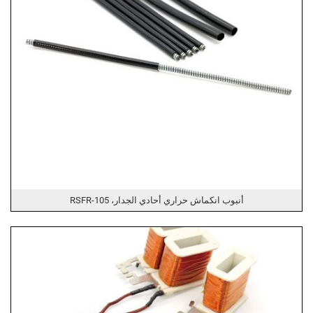
أنبوب انكماش حراري أحادي الجدار، RSFR-105