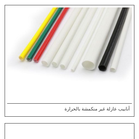
أنابيب عازلة غير منكمشة بالحرارة