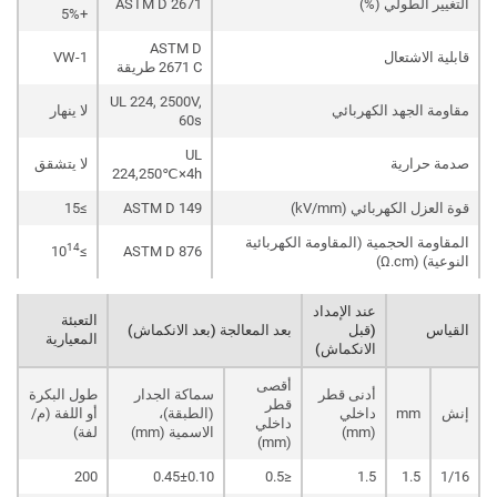
التغيير الطولي (%)
ASTM D 2671
+5%
ASTM D
قابلية الاشتعال
VW-1
2671 C طريقة
UL 224, 2500V,
مقاومة الجهد الكهربائي
لا ينهار
60s
UL
صدمة حرارية
لا يتشقق
224,250℃×4h
قوة العزل الكهربائي (kV/mm)
ASTM D 149
≥15
المقاومة الحجمية (المقاومة الكهربائية
14
≥10
ASTM D 876
النوعية) (Ω.cm)
عند الإمداد
التعبئة
القياس
(قبل
بعد المعالجة (بعد الانكماش)
المعيارية
الانكماش)
أقصى
أدنى قطر
سماكة الجدار
طول البكرة
قطر
إنش
mm
داخلي
(الطبقة)،
أو اللفة (م/
داخلي
(mm)
الاسمية (mm)
لفة)
(mm)
200
0.45±0.10
≤0.5
1.5
1.5
1/16