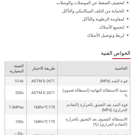
لتخفيف الضغط عن الموصلات والوصلات
للحماية من التلف الميكانيكي والتآكل
لمقاومة الرطوبة والتآكل
لتجميع الأسلاك
لربط وتوصيل الأسلاك
الخواص الفنية
التعبئة
الخاصية
طريقة الاختبار
المعيارية
قو ة الشد (MPa)
ASTM D 2671
≥10.4
نسبة الاستطالة النهائية (استطالة قصوى)
≥200
ASTM D 2671
%
قوة الشد بعد التعتيق بالحرارة (التقادم
≥7.3MPa
175℃×168h
الحراري) (MPa)
الاستطالة القصوى بعد التعتيق بالحرارة
≥100
175℃×168h
(التقادم الحراري) (%)
-5%～